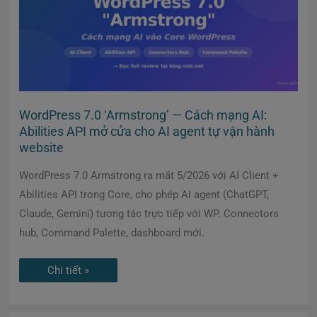
Abilities
API
mở
cửa
cho
AI
agent
tự
vận
hành
website
WordPress 7.0 ‘Armstrong’ — Cách mạng AI:
Abilities API mở cửa cho AI agent tự vận hành
website
WordPress 7.0 Armstrong ra mắt 5/2026 với AI Client +
Abilities API trong Core, cho phép AI agent (ChatGPT,
Claude, Gemini) tương tác trực tiếp với WP. Connectors
hub, Command Palette, dashboard mới.
Chi tiết »