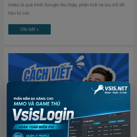
Index là quá trình Google thu thập, phân tích và lưu trữ dữ
liệu từ các
Chi tiết »
Cách
viết
Content
Marketing
Facebook
nổi
bật
thu
×
hút
người
truy
cập
Cách viết Content Marketing Facebook nổi bật