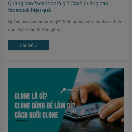
Quảng cáo facebook là gì? Cách quảng cáo
facebook hiệu quả.
Quảng cáo facebook là gì? Cách quảng cáo facebook hiệu
quả. Nghe thì rất đơn giản,
Chi tiết »
Clone
là
gì?
Clone
dùng
để
làm
gì?
Cách
nuôi
clone