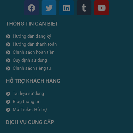
F
T
L
T
Y
a
w
i
u
o
c
i
n
m
u
THÔNG TIN CẦN BIẾT
e
t
k
b
t
b
t
e
l
u
Hướng dẫn đăng ký
o
e
d
r
b
Hướng dẫn thanh toán
o
r
i
e
Chính sách hoàn tiền
k
n
Quy định sử dụng
Chính sách riêng tư
HỖ TRỢ KHÁCH HÀNG
Tài liệu sử dụng
Blog thông tin
Mở Ticket Hỗ trợ
DỊCH VỤ CUNG CẤP