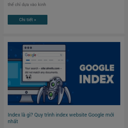
thể chỉ dựa vào kinh
Chi tiết »
Index
là
gì?
Quy
trình
index
website
Google
mới
nhất
Index là gì? Quy trình index website Google mới
nhất