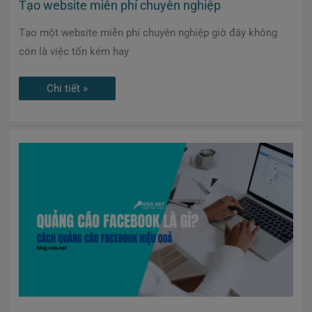
Tạo website miễn phí chuyên nghiệp
Tạo một website miễn phí chuyên nghiệp giờ đây không
còn là việc tốn kém hay
Chi tiết »
Quảng
cáo
facebook
là
gì?
Cách
quảng
cáo
facebook
hiệu
quả.