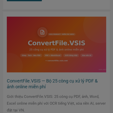
ConvertFile.VSIS
—
Bộ
25
công
cụ
xử
lý
PDF
&
ảnh
online
miễn
phí
ConvertFile.VSIS — Bộ 25 công cụ xử lý PDF &
ảnh online miễn phí
Giới thiệu ConvertFile.VSIS: 25 công cụ PDF, ảnh, Word,
Excel online miễn phí với OCR tiếng Việt, xóa nền AI, server
đặt tại VN.