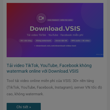
Tải
video
TikTok,
YouTube,
Facebook
không
watermark
online
với
Download.VSIS
Tải video TikTok, YouTube, Facebook không
watermark online với Download.VSIS
Tool tải video online miễn phí của VSIS: 30+ nền tảng
(TikTok, YouTube, Facebook, Instagram), server VN tốc độ
cao, không watermark.
Chi tiết »