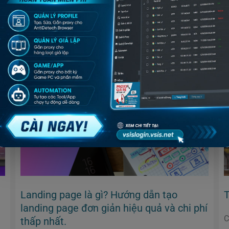
t
Chi tiết »
Landing
page
là
gì?
Hướng
dẫn
tạo
landing
page
đơn
giản
hiệu
quả
và
chi
Landing page là gì? Hướng dẫn tạo
T
phí
thấp
landing page đơn giản hiệu quả và chi phí
nhất.
C
thấp nhất.