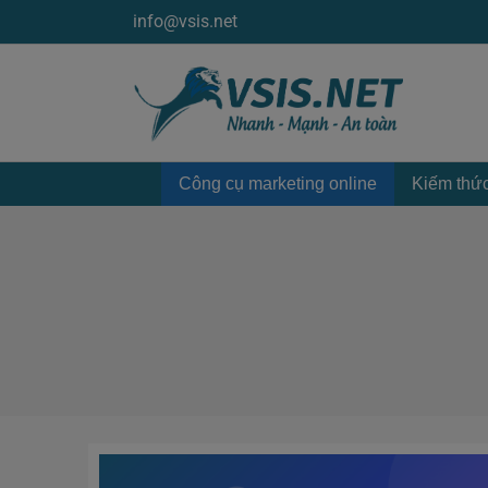
Nhảy
info@vsis.net
tới
nội
dung
Công cụ marketing online
Kiếm thức
WordPress
7.0