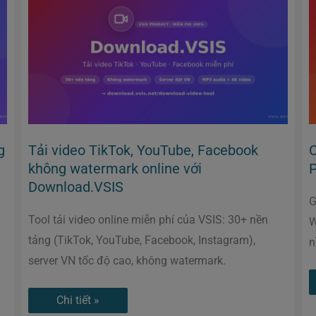
TikTok,
YouTube,
Facebook
không
watermark
online
với
Download.VSIS
g
Tải video TikTok, YouTube, Facebook
C
không watermark online với
P
Download.VSIS
G
Tool tải video online miễn phí của VSIS: 30+ nền
W
tảng (TikTok, YouTube, Facebook, Instagram),
n
server VN tốc độ cao, không watermark.
Chi tiết »