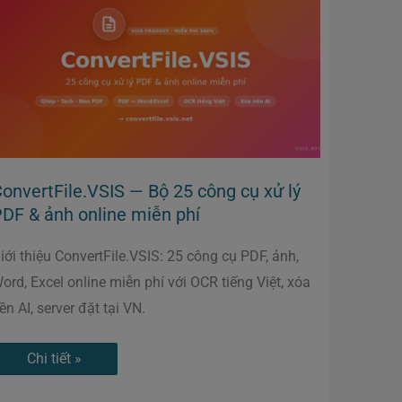
Bộ
25
công
cụ
xử
lý
PDF
&
ảnh
online
miễn
phí
onvertFile.VSIS — Bộ 25 công cụ xử lý
DF & ảnh online miễn phí
iới thiệu ConvertFile.VSIS: 25 công cụ PDF, ảnh,
ord, Excel online miễn phí với OCR tiếng Việt, xóa
ền AI, server đặt tại VN.
Chi tiết »