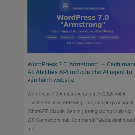
‘Armstrong’
—
Cách
mạng
AI:
Abilities
API
mở
cửa
cho
AI
agent
tự
WordPress 7.0 ‘Armstrong’ — Cách mạn
vận
hành
AI: Abilities API mở cửa cho AI agent tự
website
vận hành website
WordPress 7.0 Armstrong ra mắt 5/2026 với AI
Client + Abilities API trong Core, cho phép AI agent
(ChatGPT, Claude, Gemini) tương tác trực tiếp với
WP. Connectors hub, Command Palette, dashboard
mới.