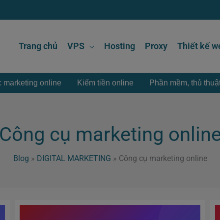
Trang chủ
VPS
Hosting
Proxy
Thiết kế w
 marketing online
Kiếm tiền online
Phần mềm, thủ thuậ
Công cụ marketing onlin
Blog
»
DIGITAL MARKETING
»
Công cụ marketing online
Tải
video