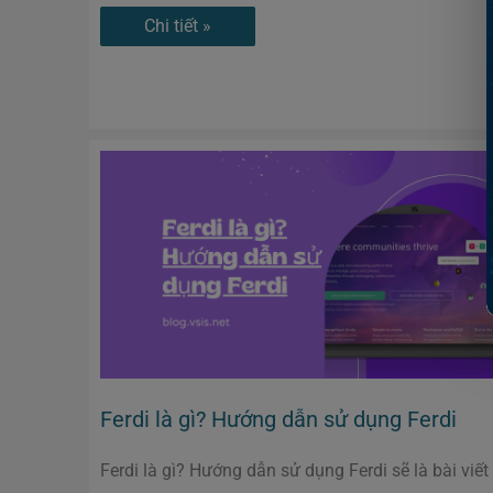
Chi tiết »
Ferdi
là
gì?
Hướng
dẫn
sử
dụng
Ferdi
Ferdi là gì? Hướng dẫn sử dụng Ferdi
Ferdi là gì? Hướng dẫn sử dụng Ferdi sẽ là bài viết