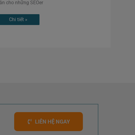
ần cho những SEOer
Chi tiết »
LIÊN HỆ NGAY