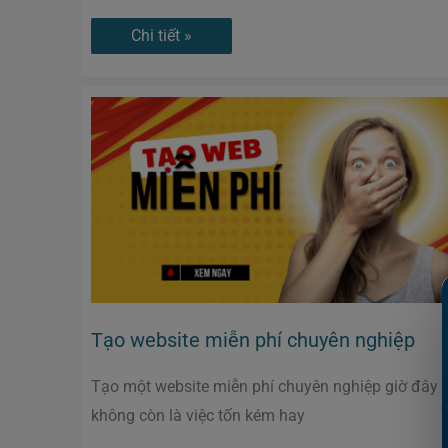
Chi tiết »
Tạo
website
miễn
phí
chuyên
nghiệp
Tạo website miễn phí chuyên nghiệp
Tạo một website miễn phí chuyên nghiệp giờ đây
không còn là việc tốn kém hay