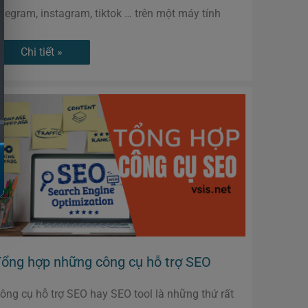
elegram, instagram, tiktok … trên một máy tính
Chi tiết »
Tổng
hợp
những
công
cụ
hỗ
trợ
SEO
ổng hợp những công cụ hỗ trợ SEO
ông cụ hỗ trợ SEO hay SEO tool là những thứ rất