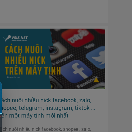
Cách
nuôi
nhiều
nick
facebook,
zalo,
shopee,
telegram,
instagram,
tiktok
…
trên
một
máy
tính
ách nuôi nhiều nick facebook, zalo,
mới
nhất
hopee, telegram, instagram, tiktok …
rên một máy tính mới nhất
ách nuôi nhiều nick facebook, shopee , zalo,