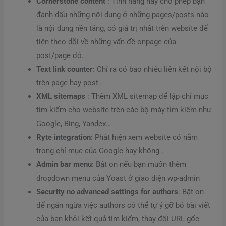
Cornerstone content
: Tính năng này cho phép bạn
đánh dấu những nội dung ở những pages/posts nào
là nội dung nền tảng, có giá trị nhất trên website để
tiện theo dõi về những vấn đề onpage của
post/page đó.
Text link counter
: Chỉ ra có bao nhiêu liên kết nội bộ
trên page hay post .
XML sitemaps
: Thêm XML sitemap để lập chỉ mục
tìm kiếm cho website trên các bộ máy tìm kiếm như
Google, Bing, Yandex…
Ryte integration
: Phát hiện xem website có nằm
trong chỉ mục của Google hay không .
Admin bar menu
: Bật on nếu bạn muốn thêm
dropdown menu của Yoast ở giao diện wp-admin
Security no advanced settings for authors
: Bật on
để ngăn ngừa việc authors có thể tự ý gỡ bỏ bài viết
của bạn khỏi kết quả tìm kiếm, thay đổi URL gốc