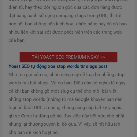
điện tử, hay theo dõi nguồn gốc của các đơn hàng được
đặt bằng cách sử dụng campaign tags trong URL, thì tốt
hơn hết bạn không nên kích hoạt chức năng này dù có bao
nhiêu liên kết sai sót được phát hiện trên các trang web
của bạn.
TẢI YOAST SEO PREMIUM NGAY >>
Yoast SEO tự động xóa stop words từ slugs post
Như tên gọi của nó, chức năng này sẽ loại bỏ những stop
words ra khỏi slugs. Về cơ bản, Điều này có nghĩa là ngay
cả khi bạn không gõ một slug cụ thể cho mỗi bài viết,
những stop words (những từ mà Google khuyên bạn nên
loại bỏ khỏi URL vì chúng không cung cấp bất kỳ ý nghĩa
gì) sẽ được tự động gỡ bỏ. Tuy việc này hết sức nhỏ nhặt
nhưng lại thường xuyên bị bỏ qua. Vì vậy, sẽ rất hữu ích
cho bạn để kích hoạt nó.